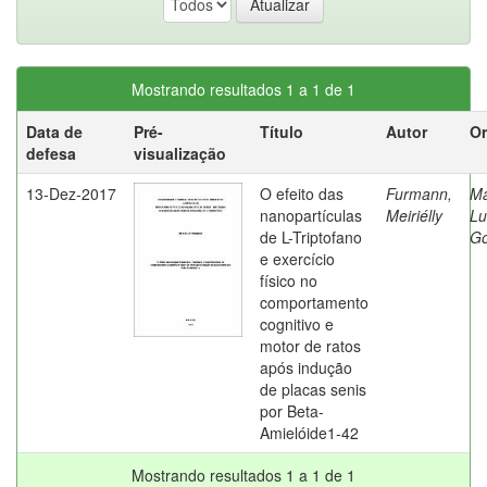
Mostrando resultados 1 a 1 de 1
Data de
Pré-
Título
Autor
Or
defesa
visualização
13-Dez-2017
O efeito das
Furmann,
Ma
nanopartículas
Meiriélly
Lu
de L-Triptofano
G
e exercício
físico no
comportamento
cognitivo e
motor de ratos
após indução
de placas senis
por Beta-
Amielóide1-42
Mostrando resultados 1 a 1 de 1