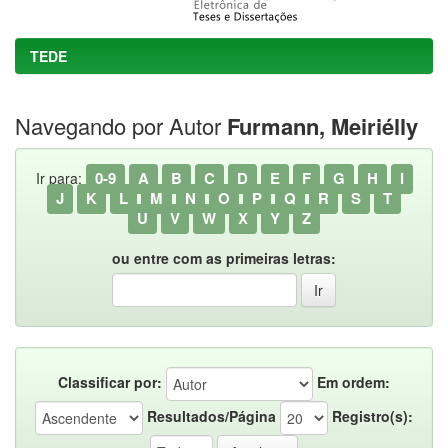
TEDE
Navegando por Autor
Furmann, Meiriélly
0-9
A
B
C
D
E
F
G
H
I
Ir para:
J
K
L
M
N
O
P
Q
R
S
T
U
V
W
X
Y
Z
ou entre com as primeiras letras:
Classificar por:
Em ordem:
Resultados/Página
Registro(s):