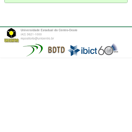
Universidade Estadual do Centro-Oeste
(42) 3621-1000
repositorio@unicentro.br