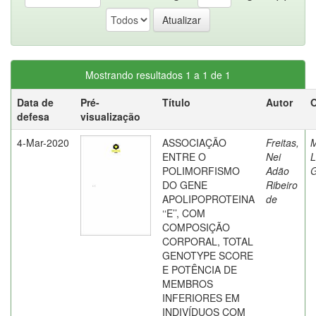
Mostrando resultados 1 a 1 de 1
Data de
Pré-
Título
Autor
O
defesa
visualização
4-Mar-2020
ASSOCIAÇÃO
Freitas,
M
ENTRE O
Nei
L
POLIMORFISMO
Adão
DO GENE
Ribeiro
APOLIPOPROTEINA
de
‘‘E’’, COM
COMPOSIÇÃO
CORPORAL, TOTAL
GENOTYPE SCORE
E POTÊNCIA DE
MEMBROS
INFERIORES EM
INDIVÍDUOS COM