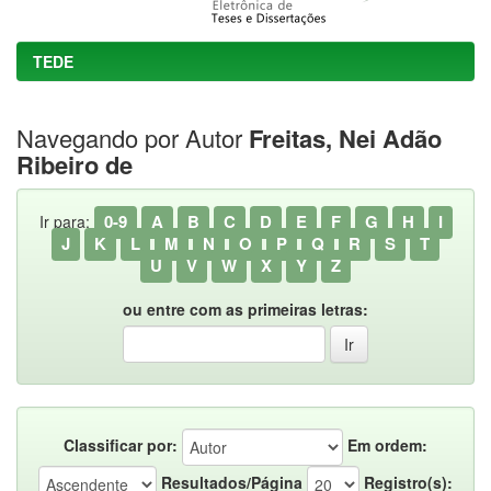
TEDE
Navegando por Autor
Freitas, Nei Adão
Ribeiro de
0-9
A
B
C
D
E
F
G
H
I
Ir para:
J
K
L
M
N
O
P
Q
R
S
T
U
V
W
X
Y
Z
ou entre com as primeiras letras:
Classificar por:
Em ordem:
Resultados/Página
Registro(s):