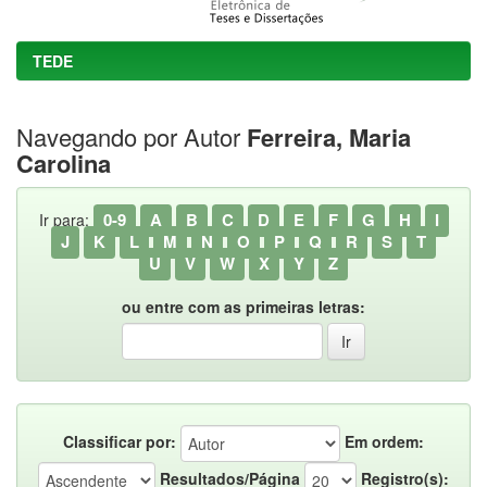
TEDE
Navegando por Autor
Ferreira, Maria
Carolina
0-9
A
B
C
D
E
F
G
H
I
Ir para:
J
K
L
M
N
O
P
Q
R
S
T
U
V
W
X
Y
Z
ou entre com as primeiras letras:
Classificar por:
Em ordem:
Resultados/Página
Registro(s):