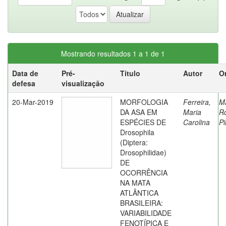
Mostrando resultados 1 a 1 de 1
Data de
Pré-
Título
Autor
O
defesa
visualização
20-Mar-2019
MORFOLOGIA
Ferreira,
M
DA ASA EM
Maria
R
ESPÉCIES DE
Carolina
Pi
Drosophila
(Diptera:
Drosophilidae)
DE
OCORRÊNCIA
NA MATA
ATLÂNTICA
BRASILEIRA:
VARIABILIDADE
FENOTÍPICA E