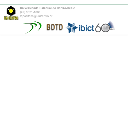
Universidade Estadual do Centro-Oeste
(42) 3621-1000
repositorio@unicentro.br