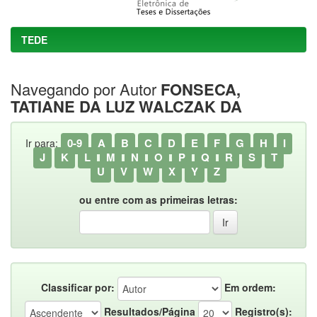
TEDE
Navegando por Autor
FONSECA,
TATIANE DA LUZ WALCZAK DA
0-9
A
B
C
D
E
F
G
H
I
Ir para:
J
K
L
M
N
O
P
Q
R
S
T
U
V
W
X
Y
Z
ou entre com as primeiras letras:
Classificar por:
Em ordem:
Resultados/Página
Registro(s):