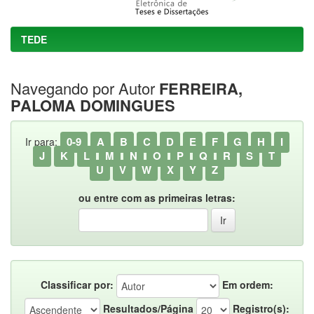
TEDE
Navegando por Autor
FERREIRA,
PALOMA DOMINGUES
0-9
A
B
C
D
E
F
G
H
I
Ir para:
J
K
L
M
N
O
P
Q
R
S
T
U
V
W
X
Y
Z
ou entre com as primeiras letras:
Classificar por:
Em ordem:
Resultados/Página
Registro(s):