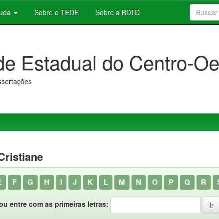
juda
Sobre o TEDE
Sobre a BDTD
de Estadual do Centro-Oe
issertações
Cristiane
E
F
G
H
I
J
K
L
M
N
O
P
Q
R
ou entre com as primeiras letras: