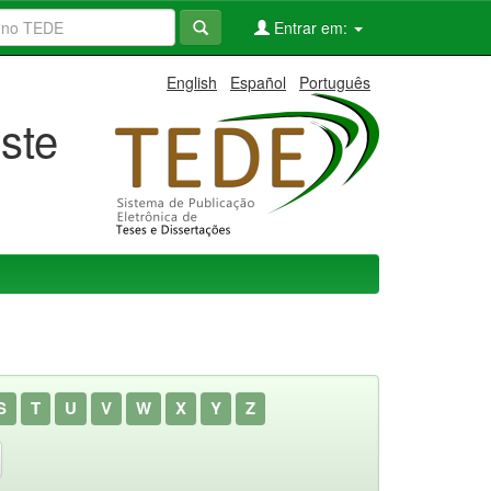
Entrar em:
English
Español
Português
ste
S
T
U
V
W
X
Y
Z