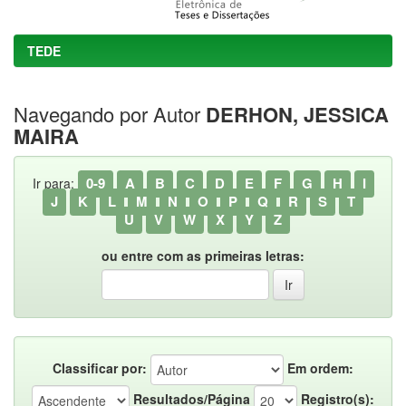
TEDE
Navegando por Autor
DERHON, JESSICA
MAIRA
0-9
A
B
C
D
E
F
G
H
I
Ir para:
J
K
L
M
N
O
P
Q
R
S
T
U
V
W
X
Y
Z
ou entre com as primeiras letras:
Classificar por:
Em ordem:
Resultados/Página
Registro(s):