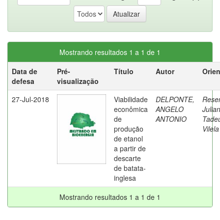
Mostrando resultados 1 a 1 de 1
Data de
Pré-
Título
Autor
Orie
defesa
visualização
27-Jul-2018
Viabilidade
DELPONTE,
Rese
econômica
ANGELO
Julia
de
ANTONIO
Tade
produção
Vilela
de etanol
a partir de
descarte
de batata-
inglesa
Mostrando resultados 1 a 1 de 1