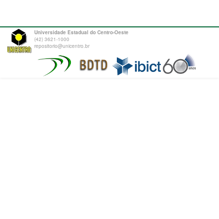
Universidade Estadual do Centro-Oeste
(42) 3621-1000
repositorio@unicentro.br