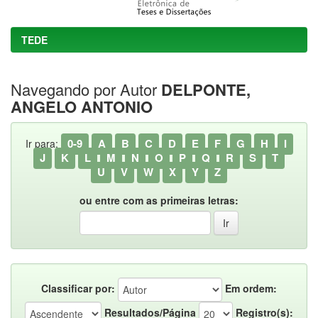
TEDE
Navegando por Autor
DELPONTE,
ANGELO ANTONIO
0-9
A
B
C
D
E
F
G
H
I
Ir para:
J
K
L
M
N
O
P
Q
R
S
T
U
V
W
X
Y
Z
ou entre com as primeiras letras:
Classificar por:
Em ordem:
Resultados/Página
Registro(s):