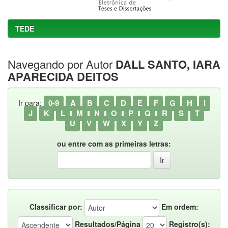
TEDE
Navegando por Autor
DALL SANTO, IARA
APARECIDA DEITOS
0-9
A
B
C
D
E
F
G
H
I
Ir para:
J
K
L
M
N
O
P
Q
R
S
T
U
V
W
X
Y
Z
ou entre com as primeiras letras:
Classificar por:
Em ordem:
Resultados/Página
Registro(s):