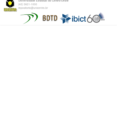
Universidade Estadual do Centro-Oeste
(42) 3621-1000
repositorio@unicentro.br