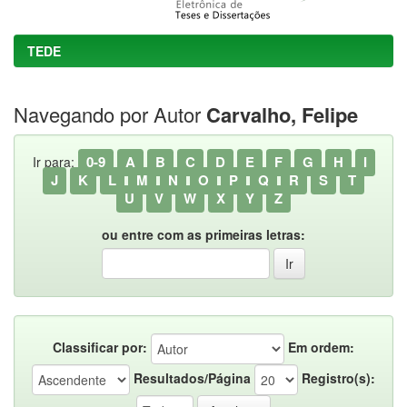
TEDE
Navegando por Autor
Carvalho, Felipe
0-9
A
B
C
D
E
F
G
H
I
Ir para:
J
K
L
M
N
O
P
Q
R
S
T
U
V
W
X
Y
Z
ou entre com as primeiras letras:
Classificar por:
Em ordem:
Resultados/Página
Registro(s):