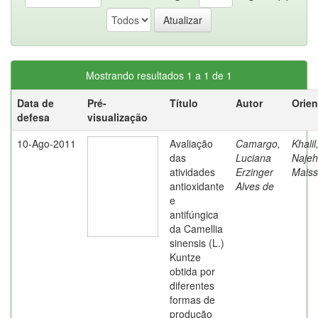
Mostrando resultados 1 a 1 de 1
Data de
Pré-
Título
Autor
Orien
defesa
visualização
10-Ago-2011
Avaliação
Camargo,
Khalil
das
Luciana
Najeh
atividades
Erzinger
Maiss
antioxidante
Alves de
e
antifúngica
da Camellia
sinensis (L.)
Kuntze
obtida por
diferentes
formas de
produção