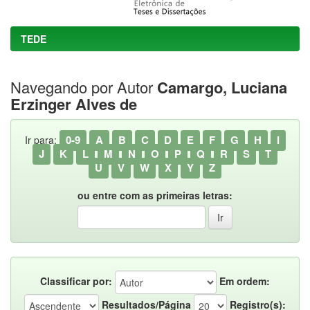
TEDE
Navegando por Autor
Camargo, Luciana
Erzinger Alves de
0-9
A
B
C
D
E
F
G
H
I
Ir para:
J
K
L
M
N
O
P
Q
R
S
T
U
V
W
X
Y
Z
ou entre com as primeiras letras:
Classificar por:
Em ordem:
Resultados/Página
Registro(s):