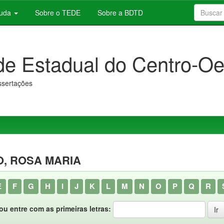
juda
Sobre o TEDE
Sobre a BDTD
de Estadual do Centro-Oe
issertações
O, ROSA MARIA
E
F
G
H
I
J
K
L
M
N
O
P
Q
R
ou entre com as primeiras letras: