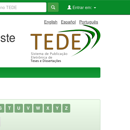
Entrar em:
English
Español
Português
ste
S
T
U
V
W
X
Y
Z