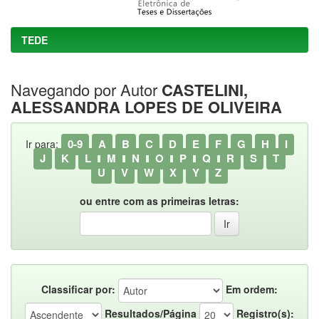
TEDE
Navegando por Autor
CASTELINI,
ALESSANDRA LOPES DE OLIVEIRA
0-9
A
B
C
D
E
F
G
H
I
Ir para:
J
K
L
M
N
O
P
Q
R
S
T
U
V
W
X
Y
Z
ou entre com as primeiras letras:
Classificar por:
Em ordem:
Resultados/Página
Registro(s):