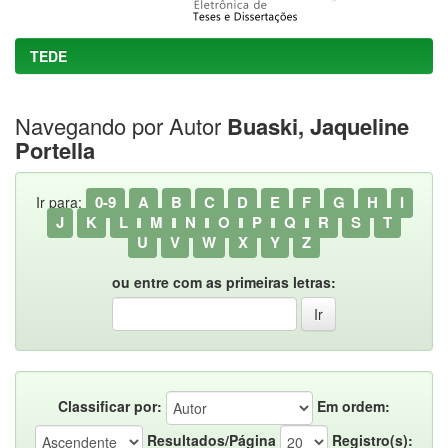
TEDE
Navegando por Autor
Buaski, Jaqueline
Portella
0-9
A
B
C
D
E
F
G
H
I
Ir para:
J
K
L
M
N
O
P
Q
R
S
T
U
V
W
X
Y
Z
ou entre com as primeiras letras:
Classificar por:
Em ordem:
Resultados/Página
Registro(s):