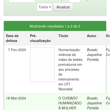
Mostrando resultados 1 a 2 de 2
Data de
Pré-
Título
Autor
Or
defesa
visualização
7-Fev-2020
Humanização:
Buaski,
Fu
vivência de
Jaqueline
Cr
mães de bebês
Portella
prematuros em
seu processo
de
internamento
em UTI
Neonatal
18-Mar-2024
O CUIDADO
Buaski,
Fu
HUMANIZADO
Jaqueline
Cr
À MULHER
Portella