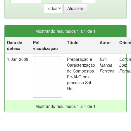
Mostrando resultados 1 a 1 de 1
Data de
Pré-
Título
Autor
Orien
defesa
visualização
1-Jan-2009
Preparação e
Bini,
Cótica
Caracterização
Marcia
Luiz
de Compostos
Ferreira
Ferna
Fe-Al-O pelo
processo Sol-
Gel
Mostrando resultados 1 a 1 de 1