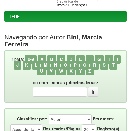
TEDE
Navegando por Autor
Bini, Marcia
Ferreira
0-9
A
B
C
D
E
F
G
H
I
Ir para:
J
K
L
M
N
O
P
Q
R
S
T
U
V
W
X
Y
Z
ou entre com as primeiras letras:
Classificar por:
Em ordem:
Resultados/Página
Registro(s):