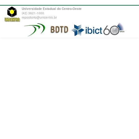
Universidade Estadual do Centro-Oeste
(42) 3621-1000
repositorio@unicentro.br