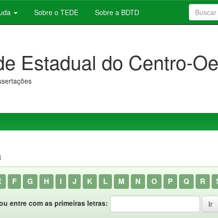
juda
Sobre o TEDE
Sobre a BDTD
de Estadual do Centro-Oe
issertações
a
E
F
G
H
I
J
K
L
M
N
O
P
Q
R
ou entre com as primeiras letras: