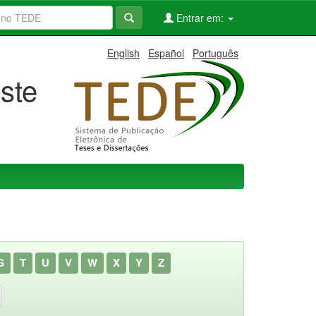
Entrar em:
English
Español
Português
ste
S
T
U
V
W
X
Y
Z