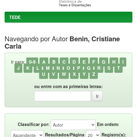
TEDE
Navegando por Autor
Benin, Cristiane
Carla
0-9
A
B
C
D
E
F
G
H
I
Ir para:
J
K
L
M
N
O
P
Q
R
S
T
U
V
W
X
Y
Z
ou entre com as primeiras letras:
Classificar por:
Em ordem:
Resultados/Página
Registro(s):