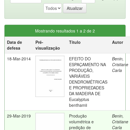
Mostrando resultados 1 a 2 de 2
Data de
Pré-
Título
Autor
defesa
visualização
18-Mar-2014
EFEITO DO
Benin,
ESPAÇAMENTO NA
Cristiane
PRODUÇÃO,
Carla
VARIÁVEIS
DENDROMÉTRICAS
E PROPRIEDADES
DA MADEIRA DE
Eucalyptus
benthamii
29-Mar-2019
Produção
Benin,
volumétrica e
Cristiane
predição de
Carla