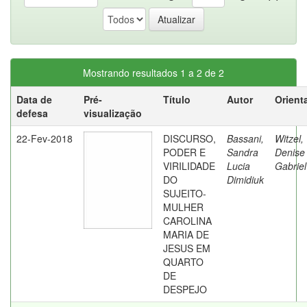
Mostrando resultados 1 a 2 de 2
Data de
Pré-
Título
Autor
Orient
defesa
visualização
22-Fev-2018
DISCURSO,
Bassani,
Witzel,
PODER E
Sandra
Denise
VIRILIDADE
Lucia
Gabriel
DO
Dimidiuk
SUJEITO-
MULHER
CAROLINA
MARIA DE
JESUS EM
QUARTO
DE
DESPEJO