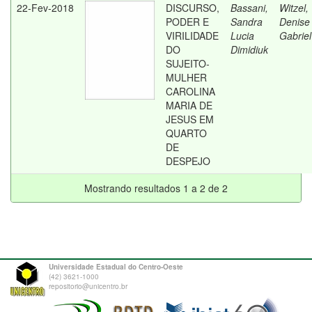
22-Fev-2018
DISCURSO,
Bassani,
Witzel,
PODER E
Sandra
Denise
VIRILIDADE
Lucia
Gabriel
DO
Dimidiuk
SUJEITO-
MULHER
CAROLINA
MARIA DE
JESUS EM
QUARTO
DE
DESPEJO
Mostrando resultados 1 a 2 de 2
Universidade Estadual do Centro-Oeste
(42) 3621-1000
repositorio@unicentro.br