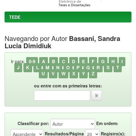
TEDE
Navegando por Autor
Bassani, Sandra
Lucia Dimidiuk
0-9
A
B
C
D
E
F
G
H
I
Ir para:
J
K
L
M
N
O
P
Q
R
S
T
U
V
W
X
Y
Z
ou entre com as primeiras letras:
Classificar por:
Em ordem:
Resultados/Página
Registro(s):