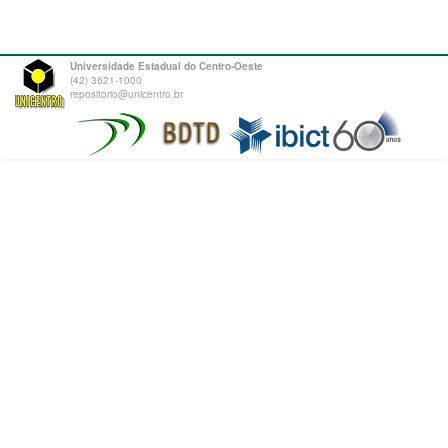
Universidade Estadual do Centro-Oeste
(42) 3621-1000
repositorio@unicentro.br