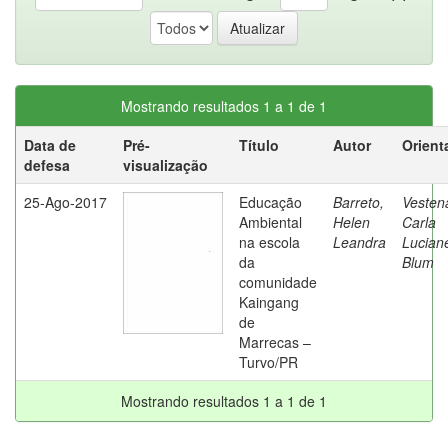
Mostrando resultados 1 a 1 de 1
Data de
Pré-
Título
Autor
Orient
defesa
visualização
25-Ago-2017
Educação
Barreto,
Vesten
Ambiental
Helen
Carla
na escola
Leandra
Lucian
da
Blum
comunidade
Kaingang
de
Marrecas –
Turvo/PR
Mostrando resultados 1 a 1 de 1