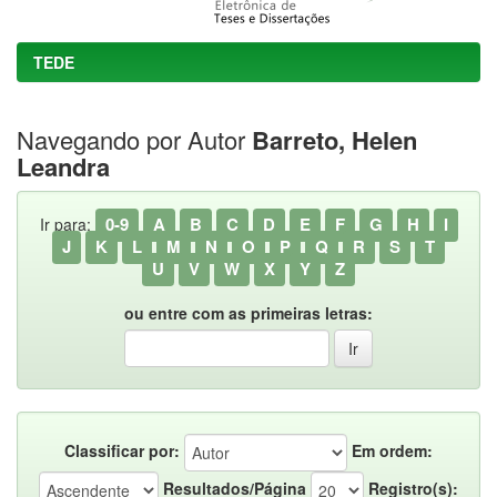
TEDE
Navegando por Autor
Barreto, Helen
Leandra
0-9
A
B
C
D
E
F
G
H
I
Ir para:
J
K
L
M
N
O
P
Q
R
S
T
U
V
W
X
Y
Z
ou entre com as primeiras letras:
Classificar por:
Em ordem:
Resultados/Página
Registro(s):