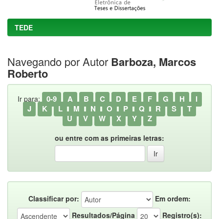
TEDE
Navegando por Autor
Barboza, Marcos
Roberto
0-9
A
B
C
D
E
F
G
H
I
Ir para:
J
K
L
M
N
O
P
Q
R
S
T
U
V
W
X
Y
Z
ou entre com as primeiras letras:
Classificar por:
Em ordem:
Resultados/Página
Registro(s):