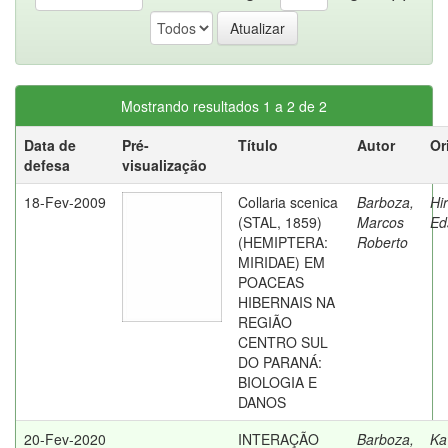
Mostrando resultados 1 a 2 de 2
Data de
Pré-
Título
Autor
Or
defesa
visualização
18-Fev-2009
Collaria scenica
Barboza,
Hi
(STAL, 1859)
Marcos
Ed
(HEMIPTERA:
Roberto
MIRIDAE) EM
POACEAS
HIBERNAIS NA
REGIÃO
CENTRO SUL
DO PARANÁ:
BIOLOGIA E
DANOS
20-Fev-2020
INTERAÇÃO
Barboza,
Ka