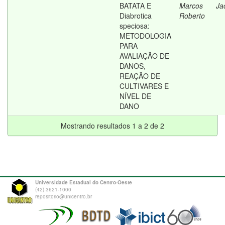
BATATA E
Marcos
Ja
Diabrotica
Roberto
speciosa:
METODOLOGIA
PARA
AVALIAÇÃO DE
DANOS,
REAÇÃO DE
CULTIVARES E
NÍVEL DE
DANO
Mostrando resultados 1 a 2 de 2
Universidade Estadual do Centro-Oeste
(42) 3621-1000
repositorio@unicentro.br