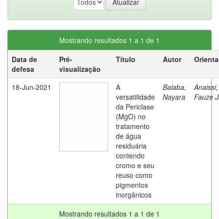
Mostrando resultados 1 a 1 de 1
Data de
Pré-
Título
Autor
Orient
defesa
visualização
18-Jun-2021
A
Balaba,
Anaissi,
versatilidade
Nayara
Fauze 
da Periclase
(MgO) no
tratamento
de água
residuária
contendo
cromo e seu
reuso como
pigmentos
inorgânicos
Mostrando resultados 1 a 1 de 1