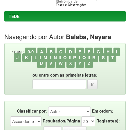
TEDE
Navegando por Autor
Balaba, Nayara
0-9
A
B
C
D
E
F
G
H
I
Ir para:
J
K
L
M
N
O
P
Q
R
S
T
U
V
W
X
Y
Z
ou entre com as primeiras letras:
Classificar por:
Em ordem:
Resultados/Página
Registro(s):