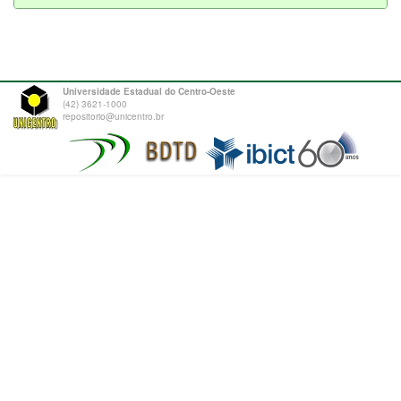
Universidade Estadual do Centro-Oeste
(42) 3621-1000
repositorio@unicentro.br