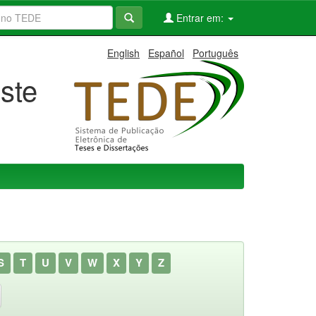
Entrar em:
English
Español
Português
ste
S
T
U
V
W
X
Y
Z