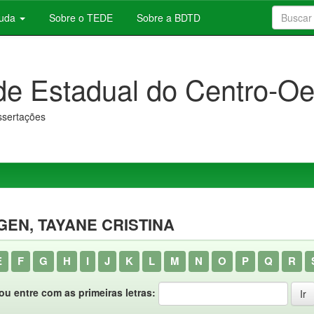
juda
Sobre o TEDE
Sobre a BDTD
de Estadual do Centro-Oe
issertações
EN, TAYANE CRISTINA
E
F
G
H
I
J
K
L
M
N
O
P
Q
R
ou entre com as primeiras letras: