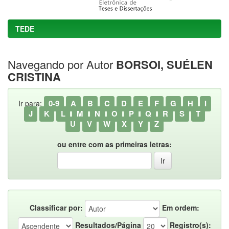
TEDE
Navegando por Autor
BORSOI, SUÉLEN
CRISTINA
0-9
A
B
C
D
E
F
G
H
I
Ir para:
J
K
L
M
N
O
P
Q
R
S
T
U
V
W
X
Y
Z
ou entre com as primeiras letras:
Classificar por:
Em ordem:
Resultados/Página
Registro(s):