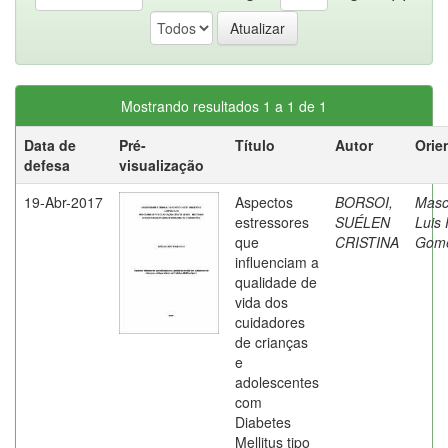
Mostrando resultados 1 a 1 de 1
Data de
Pré-
Título
Autor
Orie
defesa
visualização
19-Abr-2017
Aspectos
BORSOI,
Masc
estressores
SUÉLEN
Luis 
que
CRISTINA
Gom
influenciam a
qualidade de
vida dos
cuidadores
de crianças
e
adolescentes
com
Diabetes
Mellitus tipo