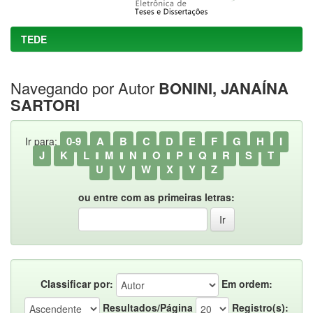
TEDE
Navegando por Autor
BONINI, JANAÍNA
SARTORI
0-9
A
B
C
D
E
F
G
H
I
Ir para:
J
K
L
M
N
O
P
Q
R
S
T
U
V
W
X
Y
Z
ou entre com as primeiras letras:
Classificar por:
Em ordem:
Resultados/Página
Registro(s):