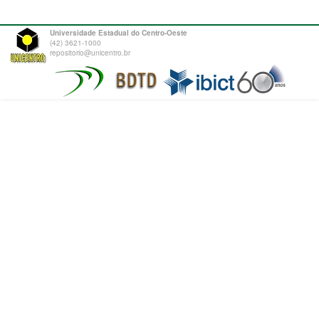
Universidade Estadual do Centro-Oeste
(42) 3621-1000
repositorio@unicentro.br