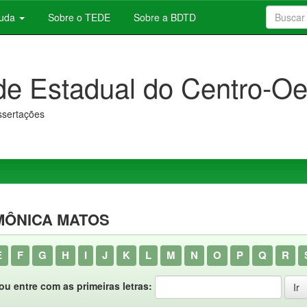
juda
Sobre o TEDE
Sobre a BDTD
de Estadual do Centro-Oe
issertações
MÔNICA MATOS
E
F
G
H
I
J
K
L
M
N
O
P
Q
R
ou entre com as primeiras letras: