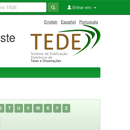
Entrar em:
English
Español
Português
ste
S
T
U
V
W
X
Y
Z