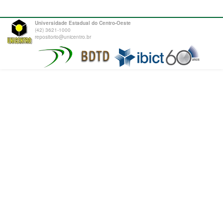
Universidade Estadual do Centro-Oeste
(42) 3621-1000
repositorio@unicentro.br