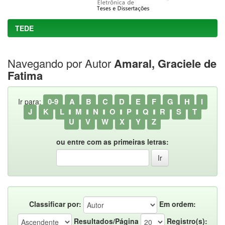
TEDE
Navegando por Autor
Amaral, Graciele de
Fatima
0-9
A
B
C
D
E
F
G
H
I
Ir para:
J
K
L
M
N
O
P
Q
R
S
T
U
V
W
X
Y
Z
ou entre com as primeiras letras:
Classificar por:
Em ordem:
Resultados/Página
Registro(s):