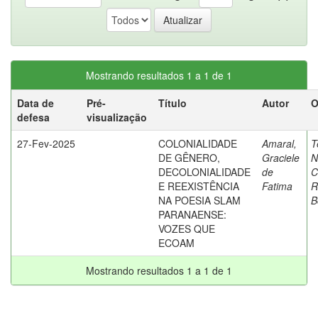
Mostrando resultados 1 a 1 de 1
Data de
Pré-
Título
Autor
O
defesa
visualização
27-Fev-2025
COLONIALIDADE
Amaral,
T
DE GÊNERO,
Graciele
N
DECOLONIALIDADE
de
C
E REEXISTÊNCIA
Fatima
R
NA POESIA SLAM
B
PARANAENSE:
VOZES QUE
ECOAM
Mostrando resultados 1 a 1 de 1