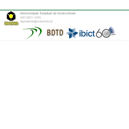
Universidade Estadual do Centro-Oeste
(42) 3621-1000
repositorio@unicentro.br