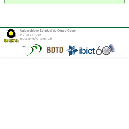
Universidade Estadual do Centro-Oeste
(42) 3621-1000
repositorio@unicentro.br