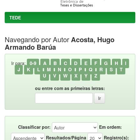
TEDE
Navegando por Autor
Acosta, Hugo
Armando Barúa
0-9
A
B
C
D
E
F
G
H
I
Ir para:
J
K
L
M
N
O
P
Q
R
S
T
U
V
W
X
Y
Z
ou entre com as primeiras letras:
Classificar por:
Em ordem:
Resultados/Página
Registro(s):