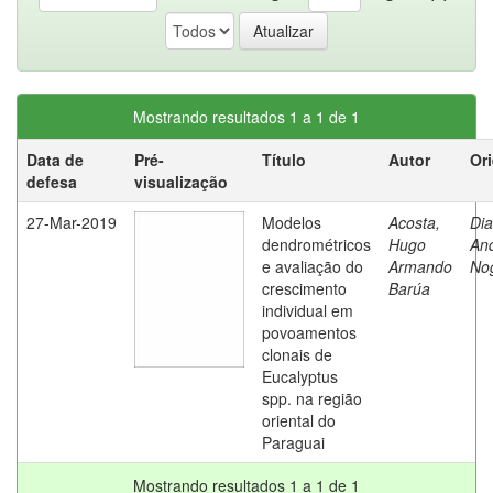
Mostrando resultados 1 a 1 de 1
Data de
Pré-
Título
Autor
Or
defesa
visualização
27-Mar-2019
Modelos
Acosta,
Dia
dendrométricos
Hugo
An
e avaliação do
Armando
No
crescimento
Barúa
individual em
povoamentos
clonais de
Eucalyptus
spp. na região
oriental do
Paraguai
Mostrando resultados 1 a 1 de 1