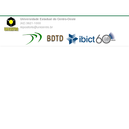
Universidade Estadual do Centro-Oeste
(42) 3621-1000
repositorio@unicentro.br