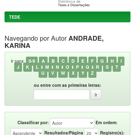
TEDE
Navegando por Autor
ANDRADE,
KARINA
0-9
A
B
C
D
E
F
G
H
I
Ir para:
J
K
L
M
N
O
P
Q
R
S
T
U
V
W
X
Y
Z
ou entre com as primeiras letras:
Classificar por:
Em ordem:
Resultados/Página
Registro(s):