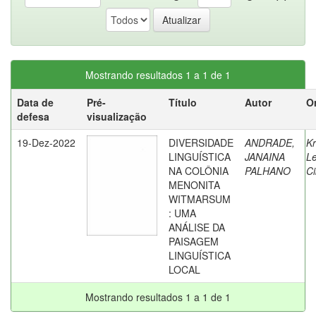
Mostrando resultados 1 a 1 de 1
Data de
Pré-
Título
Autor
O
defesa
visualização
19-Dez-2022
DIVERSIDADE
ANDRADE,
K
LINGUÍSTICA
JANAINA
L
NA COLÔNIA
PALHANO
Ci
MENONITA
WITMARSUM
: UMA
ANÁLISE DA
PAISAGEM
LINGUÍSTICA
LOCAL
Mostrando resultados 1 a 1 de 1