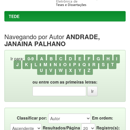
TEDE
Navegando por Autor
ANDRADE,
JANAINA PALHANO
0-9
A
B
C
D
E
F
G
H
I
Ir para:
J
K
L
M
N
O
P
Q
R
S
T
U
V
W
X
Y
Z
ou entre com as primeiras letras:
Classificar por:
Em ordem:
Resultados/Página
Registro(s):