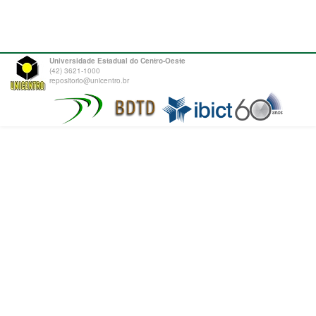
Universidade Estadual do Centro-Oeste
(42) 3621-1000
repositorio@unicentro.br