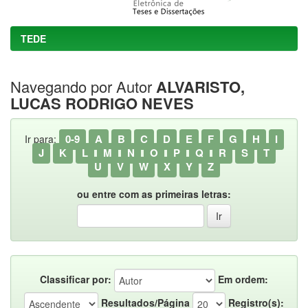
TEDE
Navegando por Autor
ALVARISTO,
LUCAS RODRIGO NEVES
0-9
A
B
C
D
E
F
G
H
I
Ir para:
J
K
L
M
N
O
P
Q
R
S
T
U
V
W
X
Y
Z
ou entre com as primeiras letras:
Classificar por:
Em ordem:
Resultados/Página
Registro(s):