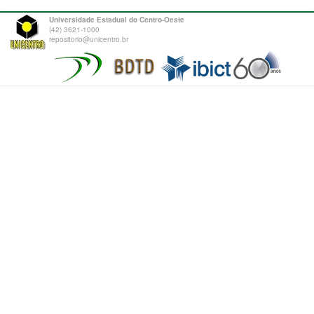
Universidade Estadual do Centro-Oeste
(42) 3621-1000
repositorio@unicentro.br