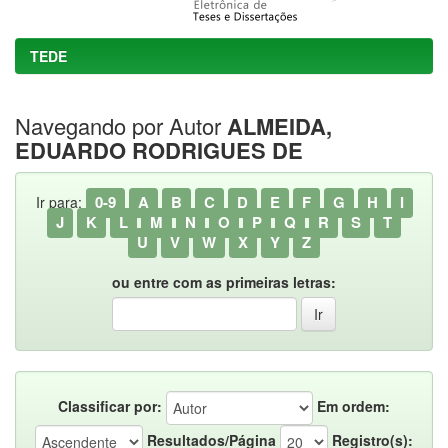
TEDE
Navegando por Autor
ALMEIDA,
EDUARDO RODRIGUES DE
0-9
A
B
C
D
E
F
G
H
I
Ir para:
J
K
L
M
N
O
P
Q
R
S
T
U
V
W
X
Y
Z
ou entre com as primeiras letras:
Classificar por:
Em ordem:
Resultados/Página
Registro(s):