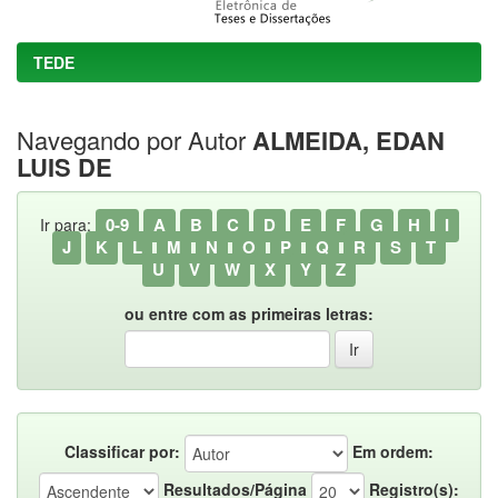
TEDE
Navegando por Autor
ALMEIDA, EDAN
LUIS DE
0-9
A
B
C
D
E
F
G
H
I
Ir para:
J
K
L
M
N
O
P
Q
R
S
T
U
V
W
X
Y
Z
ou entre com as primeiras letras:
Classificar por:
Em ordem:
Resultados/Página
Registro(s):