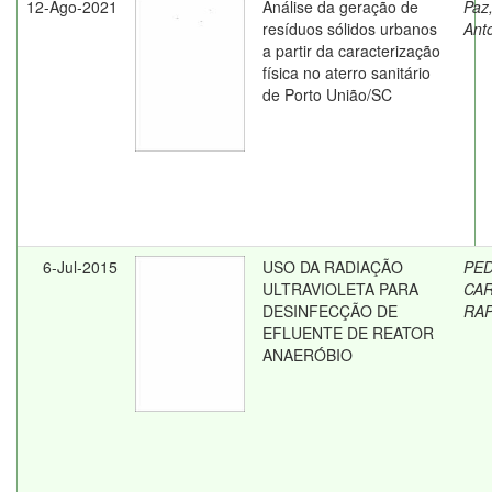
12-Ago-2021
Análise da geração de
Paz
resíduos sólidos urbanos
Ant
a partir da caracterização
física no aterro sanitário
de Porto União/SC
6-Jul-2015
USO DA RADIAÇÃO
PE
ULTRAVIOLETA PARA
CA
DESINFECÇÃO DE
RA
EFLUENTE DE REATOR
ANAERÓBIO