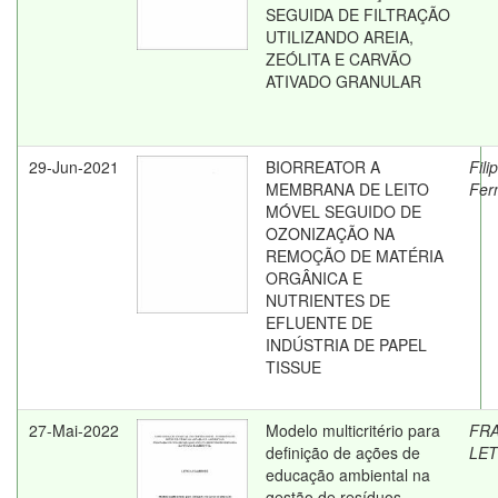
SEGUIDA DE FILTRAÇÃO
UTILIZANDO AREIA,
ZEÓLITA E CARVÃO
ATIVADO GRANULAR
29-Jun-2021
BIORREATOR A
Fili
MEMBRANA DE LEITO
Fer
MÓVEL SEGUIDO DE
OZONIZAÇÃO NA
REMOÇÃO DE MATÉRIA
ORGÂNICA E
NUTRIENTES DE
EFLUENTE DE
INDÚSTRIA DE PAPEL
TISSUE
27-Mai-2022
Modelo multicritério para
FR
definição de ações de
LET
educação ambiental na
gestão de resíduos