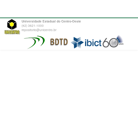
Universidade Estadual do Centro-Oeste
(42) 3621-1000
repositorio@unicentro.br