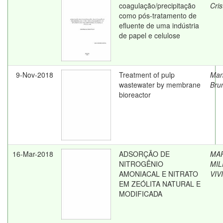
coagulação/precipitação
Cris
como pós-tratamento de
efluente de uma indústria
de papel e celulose
9-Nov-2018
Treatment of pulp
Man
wastewater by membrane
Bru
bioreactor
16-Mar-2018
ADSORÇÃO DE
MA
NITROGÊNIO
MIL
AMONIACAL E NITRATO
VIV
EM ZEÓLITA NATURAL E
MODIFICADA