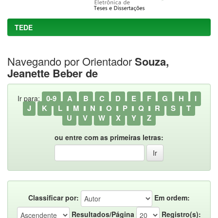
TEDE
Navegando por Orientador
Souza,
Jeanette Beber de
0-9
A
B
C
D
E
F
G
H
I
Ir para:
J
K
L
M
N
O
P
Q
R
S
T
U
V
W
X
Y
Z
ou entre com as primeiras letras:
Classificar por:
Em ordem:
Resultados/Página
Registro(s):