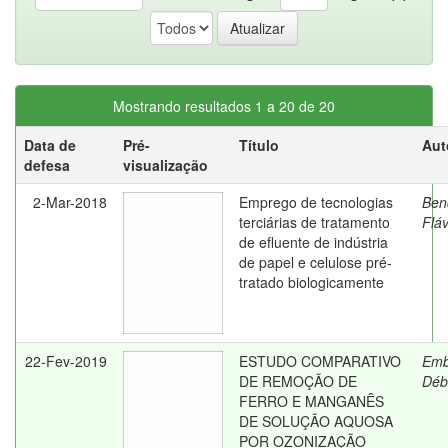
Mostrando resultados 1 a 20 de 20
Data de
Pré-
Título
Aut
defesa
visualização
2-Mar-2018
Emprego de tecnologias
Ben
terciárias de tratamento
Fláv
de efluente de indústria
de papel e celulose pré-
tratado biologicamente
22-Fev-2019
ESTUDO COMPARATIVO
Emb
DE REMOÇÃO DE
Déb
FERRO E MANGANÊS
DE SOLUÇÃO AQUOSA
POR OZONIZAÇÃO