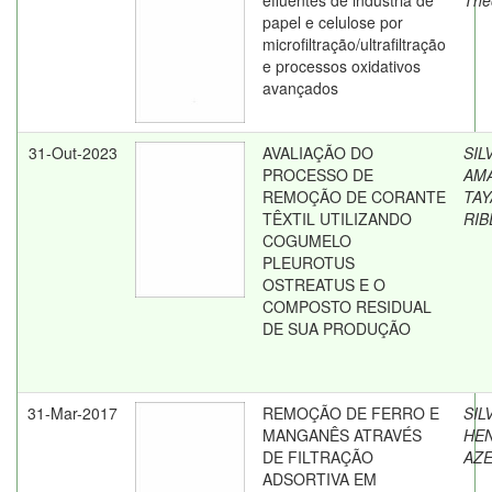
efluentes de indústria de
The
papel e celulose por
microfiltração/ultrafiltração
e processos oxidativos
avançados
31-Out-2023
AVALIAÇÃO DO
SIL
PROCESSO DE
AM
REMOÇÃO DE CORANTE
TAY
TÊXTIL UTILIZANDO
RIB
COGUMELO
PLEUROTUS
OSTREATUS E O
COMPOSTO RESIDUAL
DE SUA PRODUÇÃO
31-Mar-2017
REMOÇÃO DE FERRO E
SIL
MANGANÊS ATRAVÉS
HE
DE FILTRAÇÃO
AZ
ADSORTIVA EM