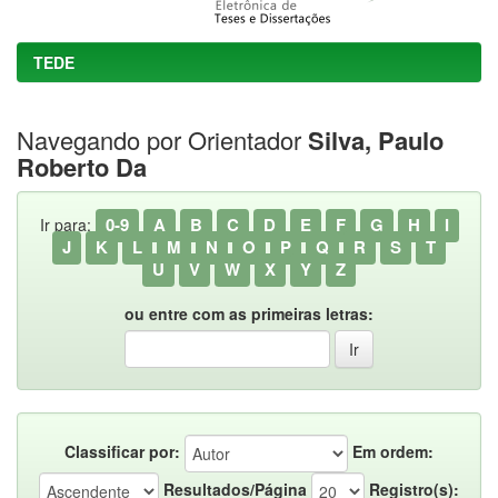
TEDE
Navegando por Orientador
Silva, Paulo
Roberto Da
0-9
A
B
C
D
E
F
G
H
I
Ir para:
J
K
L
M
N
O
P
Q
R
S
T
U
V
W
X
Y
Z
ou entre com as primeiras letras:
Classificar por:
Em ordem:
Resultados/Página
Registro(s):