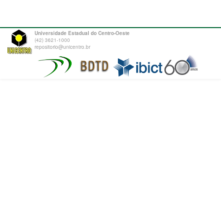
Universidade Estadual do Centro-Oeste
(42) 3621-1000
repositorio@unicentro.br