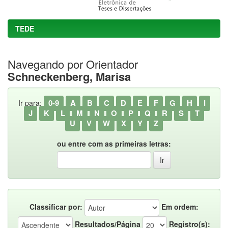
TEDE
Navegando por Orientador
Schneckenberg, Marisa
0-9
A
B
C
D
E
F
G
H
I
Ir para:
J
K
L
M
N
O
P
Q
R
S
T
U
V
W
X
Y
Z
ou entre com as primeiras letras:
Classificar por:
Em ordem:
Resultados/Página
Registro(s):