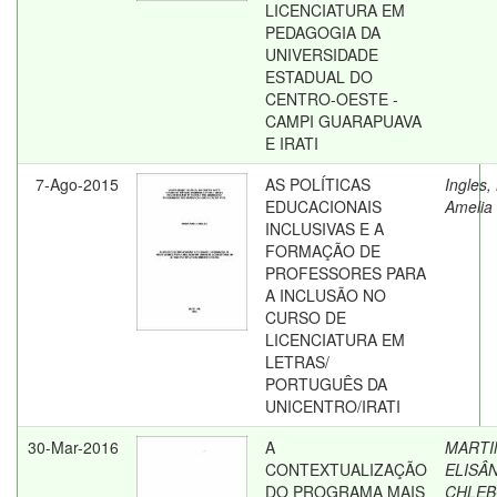
LICENCIATURA EM
PEDAGOGIA DA
UNIVERSIDADE
ESTADUAL DO
CENTRO-OESTE -
CAMPI GUARAPUAVA
E IRATI
7-Ago-2015
AS POLÍTICAS
Ingles,
EDUCACIONAIS
Amelia
INCLUSIVAS E A
FORMAÇÃO DE
PROFESSORES PARA
A INCLUSÃO NO
CURSO DE
LICENCIATURA EM
LETRAS/
PORTUGUÊS DA
UNICENTRO/IRATI
30-Mar-2016
A
MARTI
CONTEXTUALIZAÇÃO
ELISÂ
DO PROGRAMA MAIS
CHLEB