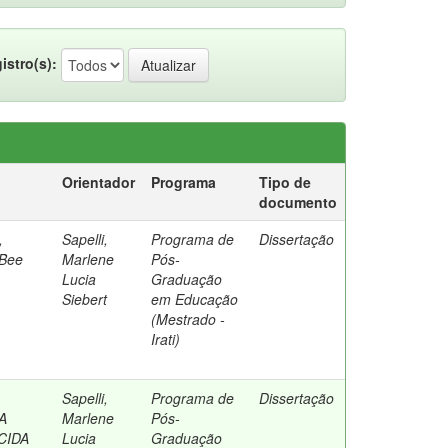
istro(s):
Orientador
Programa
Tipo de
documento
,
Sapelli,
Programa de
Dissertação
 Bee
Marlene
Pós-
Lucia
Graduação
Siebert
em Educação
(Mestrado -
Irati)
Sapelli,
Programa de
Dissertação
A
Marlene
Pós-
CIDA
Lucia
Graduação