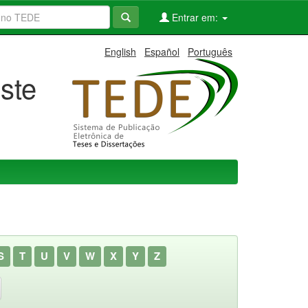
Entrar em:
English
Español
Português
ste
S
T
U
V
W
X
Y
Z