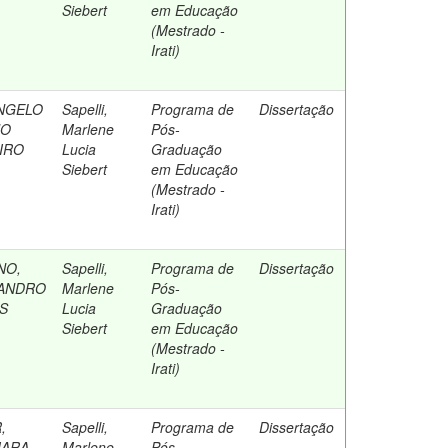
Siebert
em Educação
(Mestrado -
Irati)
ANGELO
Sapelli,
Programa de
Dissertação
NO
Marlene
Pós-
IRO
Lucia
Graduação
Siebert
em Educação
(Mestrado -
Irati)
NO,
Sapelli,
Programa de
Dissertação
ANDRO
Marlene
Pós-
S
Lucia
Graduação
Siebert
em Educação
(Mestrado -
Irati)
,
Sapelli,
Programa de
Dissertação
MARA
Marlene
Pós-