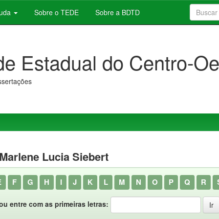
juda
Sobre o TEDE
Sobre a BDTD
de Estadual do Centro-Oe
issertações
 Marlene Lucia Siebert
E
F
G
H
I
J
K
L
M
N
O
P
Q
R
ou entre com as primeiras letras: