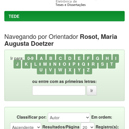
TEDE
Navegando por Orientador
Rosot, Maria
Augusta Doetzer
0-9
A
B
C
D
E
F
G
H
I
Ir para:
J
K
L
M
N
O
P
Q
R
S
T
U
V
W
X
Y
Z
ou entre com as primeiras letras:
Classificar por:
Em ordem:
Resultados/Página
Registro(s):