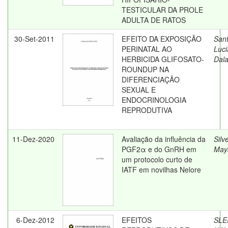
TESTICULAR DA PROLE
ADULTA DE RATOS
30-Set-2011
EFEITO DA EXPOSIÇÃO
Sant
PERINATAL AO
Luc
HERBICIDA GLIFOSATO-
Dal
ROUNDUP NA
DIFERENCIAÇÃO
SEXUAL E
ENDOCRINOLOGIA
REPRODUTIVA
11-Dez-2020
Avaliação da influência da
Silve
PGF2α e do GnRH em
May
um protocolo curto de
IATF em novilhas Nelore
6-Dez-2012
EFEITOS
SLE