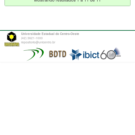
Universidade Estadual do Centro-Oeste
(42) 3621-1000
repositorio@unicentro.br