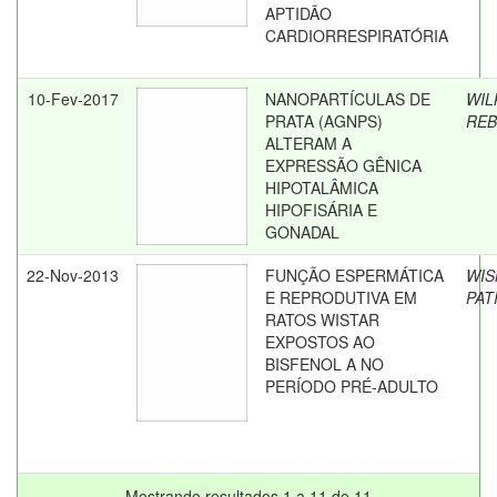
APTIDÃO
CARDIORRESPIRATÓRIA
10-Fev-2017
NANOPARTÍCULAS DE
WIL
PRATA (AGNPS)
REB
ALTERAM A
EXPRESSÃO GÊNICA
HIPOTALÂMICA
HIPOFISÁRIA E
GONADAL
22-Nov-2013
FUNÇÃO ESPERMÁTICA
WIS
E REPRODUTIVA EM
PAT
RATOS WISTAR
EXPOSTOS AO
BISFENOL A NO
PERÍODO PRÉ-ADULTO
Mostrando resultados 1 a 11 de 11