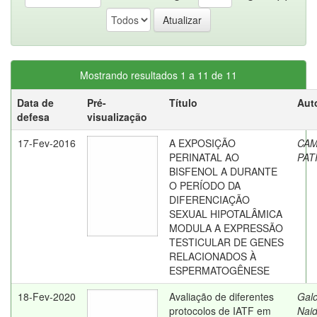
Mostrando resultados 1 a 11 de 11
Data de
Pré-
Título
Aut
defesa
visualização
17-Fev-2016
A EXPOSIÇÃO
CAM
PERINATAL AO
PAT
BISFENOL A DURANTE
O PERÍODO DA
DIFERENCIAÇÃO
SEXUAL HIPOTALÂMICA
MODULA A EXPRESSÃO
TESTICULAR DE GENES
RELACIONADOS À
ESPERMATOGÊNESE
18-Fev-2020
Avaliação de diferentes
Galo
protocolos de IATF em
Naid