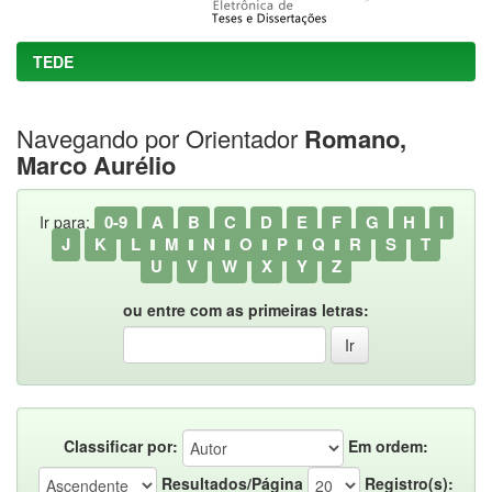
TEDE
Navegando por Orientador
Romano,
Marco Aurélio
0-9
A
B
C
D
E
F
G
H
I
Ir para:
J
K
L
M
N
O
P
Q
R
S
T
U
V
W
X
Y
Z
ou entre com as primeiras letras:
Classificar por:
Em ordem:
Resultados/Página
Registro(s):