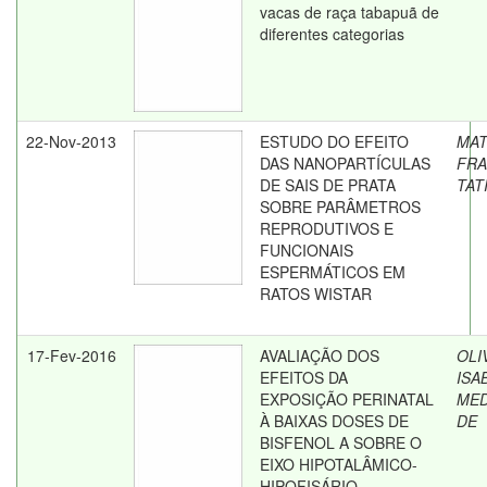
vacas de raça tabapuã de
diferentes categorias
22-Nov-2013
ESTUDO DO EFEITO
MAT
DAS NANOPARTÍCULAS
FRA
DE SAIS DE PRATA
TAT
SOBRE PARÂMETROS
REPRODUTIVOS E
FUNCIONAIS
ESPERMÁTICOS EM
RATOS WISTAR
17-Fev-2016
AVALIAÇÃO DOS
OLI
EFEITOS DA
ISA
EXPOSIÇÃO PERINATAL
MED
À BAIXAS DOSES DE
DE
BISFENOL A SOBRE O
EIXO HIPOTALÂMICO-
HIPOFISÁRIO-