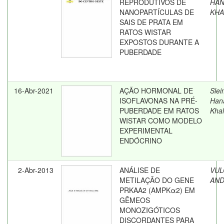
REPRODUTIVOS DE
HA
NANOPARTÍCULAS DE
KHA
SAIS DE PRATA EM
RATOS WISTAR
EXPOSTOS DURANTE A
PUBERDADE
16-Abr-2021
AÇÃO HORMONAL DE
Slei
ISOFLAVONAS NA PRÉ-
Han
PUBERDADE EM RATOS
Kha
WISTAR COMO MODELO
EXPERIMENTAL
ENDÓCRINO
2-Abr-2013
ANÁLISE DE
VUL
METILAÇÃO DO GENE
AN
PRKAA2 (AMPKα2) EM
GÊMEOS
MONOZIGÓTICOS
DISCORDANTES PARA