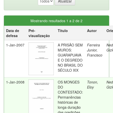
Mostrando resultados 1 a 2 de 2
Data de
Pré-
Título
Autor
Ori
defesa
visualização
1-Jan-2007
A PRISÃO SEM
Ferreira
Ned
MUROS:
Junior,
Giz
GUARAPUAVA
Francisco
E O DEGREDO
NO BRASIL DO
SÉCULO XIX
1-Jan-2008
OS MONGES
Tonon,
Ned
DO
Eloy
Giz
CONTESTADO:
Permanências
históricas de
longa duração
das predições