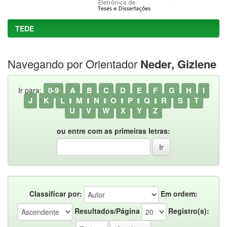
TEDE
Navegando por Orientador
Neder, Gizlene
0-9
A
B
C
D
E
F
G
H
I
Ir para:
J
K
L
M
N
O
P
Q
R
S
T
U
V
W
X
Y
Z
ou entre com as primeiras letras:
Classificar por:
Em ordem:
Resultados/Página
Registro(s):