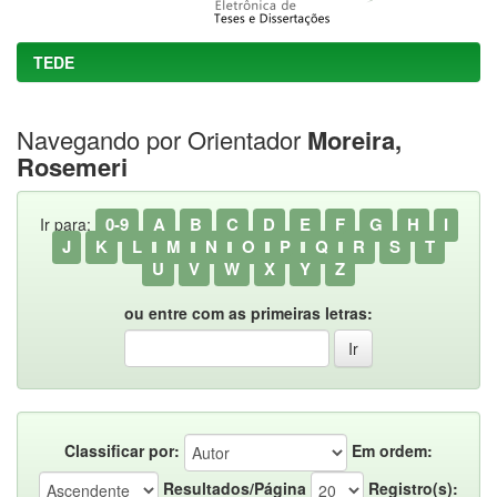
TEDE
Navegando por Orientador
Moreira,
Rosemeri
0-9
A
B
C
D
E
F
G
H
I
Ir para:
J
K
L
M
N
O
P
Q
R
S
T
U
V
W
X
Y
Z
ou entre com as primeiras letras:
Classificar por:
Em ordem:
Resultados/Página
Registro(s):