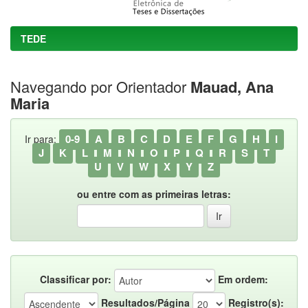
TEDE
Navegando por Orientador
Mauad, Ana
Maria
0-9
A
B
C
D
E
F
G
H
I
Ir para:
J
K
L
M
N
O
P
Q
R
S
T
U
V
W
X
Y
Z
ou entre com as primeiras letras:
Classificar por:
Em ordem:
Resultados/Página
Registro(s):