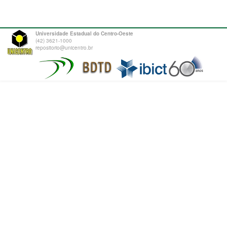
Universidade Estadual do Centro-Oeste
(42) 3621-1000
repositorio@unicentro.br