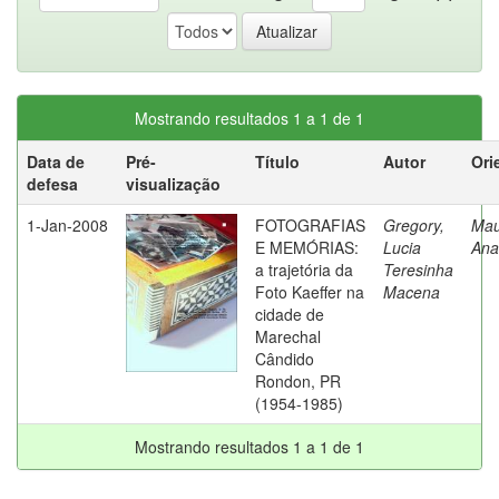
Mostrando resultados 1 a 1 de 1
Data de
Pré-
Título
Autor
Ori
defesa
visualização
1-Jan-2008
FOTOGRAFIAS
Gregory,
Mau
E MEMÓRIAS:
Lucia
Ana
a trajetória da
Teresinha
Foto Kaeffer na
Macena
cidade de
Marechal
Cândido
Rondon, PR
(1954-1985)
Mostrando resultados 1 a 1 de 1