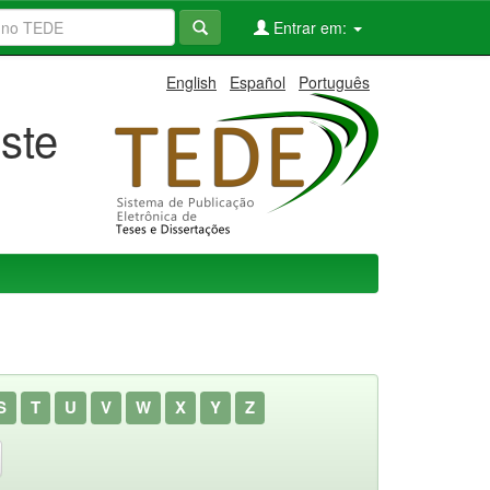
Entrar em:
English
Español
Português
ste
S
T
U
V
W
X
Y
Z