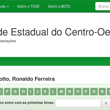
juda
Sobre o TEDE
Sobre a BDTD
de Estadual do Centro-Oe
issertações
tto, Ronaldo Ferreira
E
F
G
H
I
J
K
L
M
N
O
P
Q
R
ou entre com as primeiras letras: