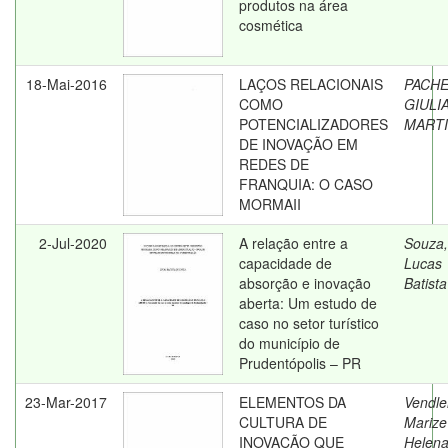
produtos na área
cosmética
18-Mai-2016
LAÇOS RELACIONAIS
PACHE
COMO
GIULI
POTENCIALIZADORES
MARTI
DE INOVAÇÃO EM
REDES DE
FRANQUIA: O CASO
MORMAII
2-Jul-2020
A relação entre a
Souza,
capacidade de
Lucas
absorção e inovação
Batist
aberta: Um estudo de
caso no setor turístico
do município de
Prudentópolis – PR
23-Mar-2017
ELEMENTOS DA
Vendle
CULTURA DE
Marize
INOVAÇÃO QUE
Helena