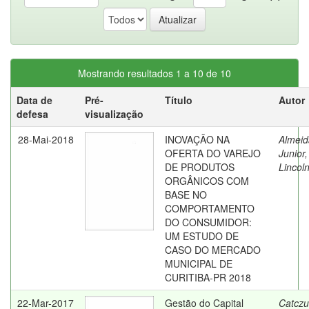
Mostrando resultados 1 a 10 de 10
Data de
Pré-
Título
Autor
defesa
visualização
28-Mai-2018
INOVAÇÃO NA
Almeid
OFERTA DO VAREJO
Junior,
DE PRODUTOS
Lincol
ORGÂNICOS COM
BASE NO
COMPORTAMENTO
DO CONSUMIDOR:
UM ESTUDO DE
CASO DO MERCADO
MUNICIPAL DE
CURITIBA-PR 2018
22-Mar-2017
Gestão do Capital
Catczu