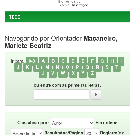
TEDE
Navegando por Orientador
Maçaneiro,
Marlete Beatriz
0-9
A
B
C
D
E
F
G
H
I
Ir para:
J
K
L
M
N
O
P
Q
R
S
T
U
V
W
X
Y
Z
ou entre com as primeiras letras:
Classificar por:
Em ordem:
Resultados/Página
Registro(s):