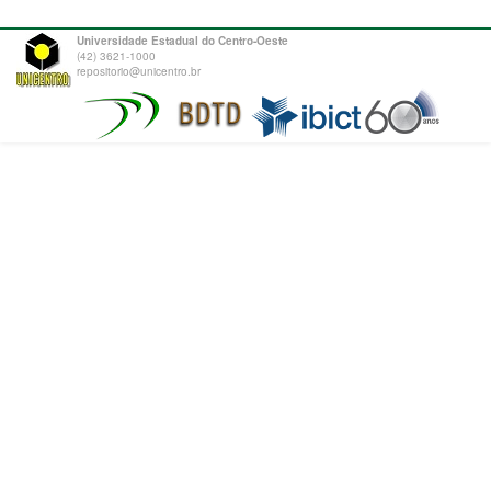
Universidade Estadual do Centro-Oeste
(42) 3621-1000
repositorio@unicentro.br