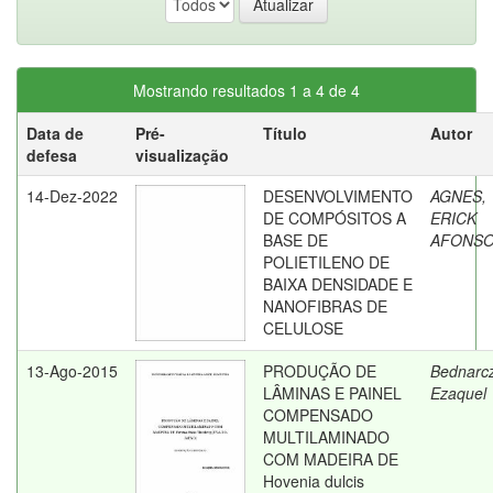
Mostrando resultados 1 a 4 de 4
Data de
Pré-
Título
Autor
defesa
visualização
14-Dez-2022
DESENVOLVIMENTO
AGNES,
DE COMPÓSITOS A
ERICK
BASE DE
AFONS
POLIETILENO DE
BAIXA DENSIDADE E
NANOFIBRAS DE
CELULOSE
13-Ago-2015
PRODUÇÃO DE
Bednarc
LÂMINAS E PAINEL
Ezaquel
COMPENSADO
MULTILAMINADO
COM MADEIRA DE
Hovenia dulcis