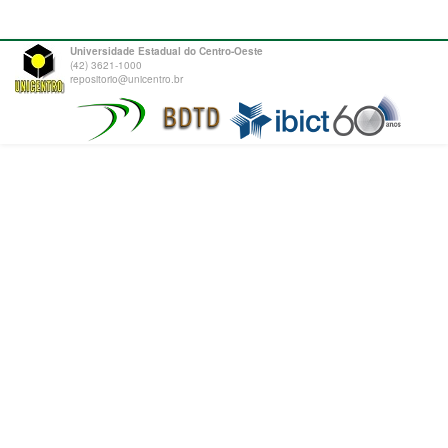
Universidade Estadual do Centro-Oeste
(42) 3621-1000
repositorio@unicentro.br