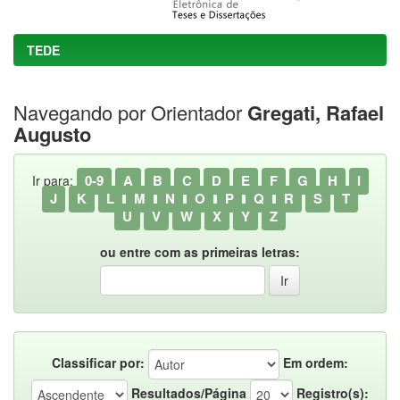
TEDE
Navegando por Orientador
Gregati, Rafael
Augusto
0-9
A
B
C
D
E
F
G
H
I
Ir para:
J
K
L
M
N
O
P
Q
R
S
T
U
V
W
X
Y
Z
ou entre com as primeiras letras:
Classificar por:
Em ordem:
Resultados/Página
Registro(s):