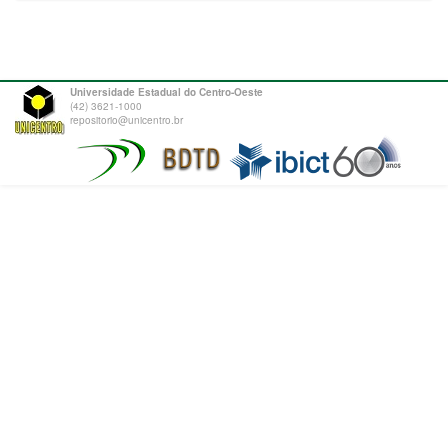
Universidade Estadual do Centro-Oeste
(42) 3621-1000
repositorio@unicentro.br