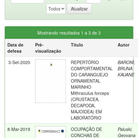
Mostrando resultados 1 a 3 de 3
Data de
Pré-
Título
Autor
defesa
visualização
3-Set-2020
REPERTÓRIO
BARONI,
COMPORTAMENTAL
BRUNA
DO CARANGUEJO
KAUANE
ORNAMENTAL
MARINHO
Mithraculus forceps
(CRUSTACEA,
DECAPODA,
MAJOIDEA) EM
LABORATÓRIO
8-Mar-2019
OCUPAÇÃO DE
Paluski,
CONCHAS DE
Geovana