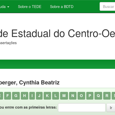
juda
Sobre o TEDE
Sobre a BDTD
de Estadual do Centro-Oe
issertações
berger, Cynthia Beatriz
E
F
G
H
I
J
K
L
M
N
O
P
Q
R
ou entre com as primeiras letras: