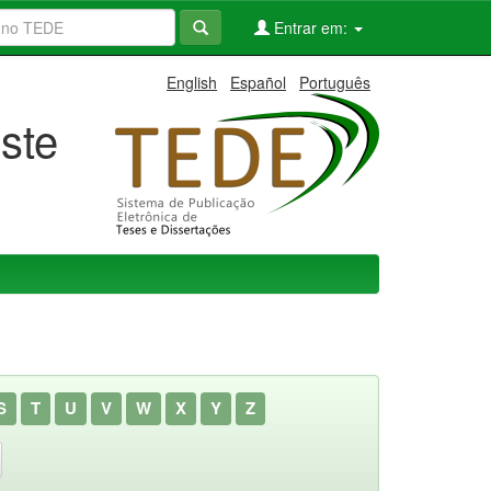
Entrar em:
English
Español
Português
ste
S
T
U
V
W
X
Y
Z