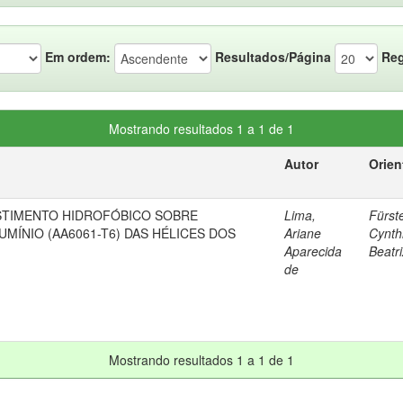
Em ordem:
Resultados/Página
Reg
Mostrando resultados 1 a 1 de 1
Autor
Orien
STIMENTO HIDROFÓBICO SOBRE
Lima,
Fürst
UMÍNIO (AA6061-T6) DAS HÉLICES DOS
Ariane
Cynth
Aparecida
Beatri
de
Mostrando resultados 1 a 1 de 1