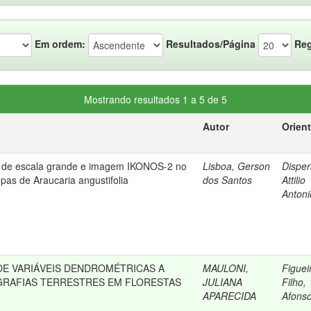
Em ordem:
Resultados/Página
Reg
Mostrando resultados 1 a 5 de 5
Autor
Orien
s de escala grande e imagem IKONOS-2 no
Lisboa, Gerson
Dispera
as de Araucaria angustifolia
dos Santos
Attilio
Antoni
E VARIÁVEIS DENDROMÉTRICAS A
MAULONI,
Figuei
GRAFIAS TERRESTRES EM FLORESTAS
JULIANA
Filho,
APARECIDA
Afons