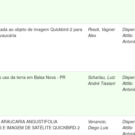
ntada ao objeto de imagem Quickbird-2 para
Pesck, Vagner
Dispera
Araucária
Alex
Attilio
Antoni
o uso da terra em Balsa Nova - PR
Scharlau, Luiz
Dispera
André Tissiani
Attilio
Antoni
ARAUCARIA ANGUSTIFOLIA
Venancio,
Dispera
 E IMAGEM DE SATÉLITE QUICKBIRD-2
Diego Luis
Attilio
Antoni