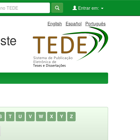
Entrar em:
English
Español
Português
ste
S
T
U
V
W
X
Y
Z