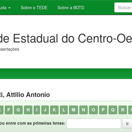
juda
Sobre o TEDE
Sobre a BDTD
de Estadual do Centro-Oe
issertações
i, Attilio Antonio
E
F
G
H
I
J
K
L
M
N
O
P
Q
R
ou entre com as primeiras letras: