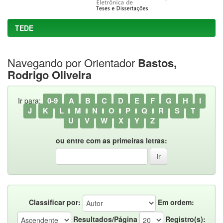
TEDE
Navegando por Orientador
Bastos,
Rodrigo Oliveira
0-9
A
B
C
D
E
F
G
H
I
Ir para:
J
K
L
M
N
O
P
Q
R
S
T
U
V
W
X
Y
Z
ou entre com as primeiras letras:
Classificar por:
Em ordem:
Resultados/Página
Registro(s):