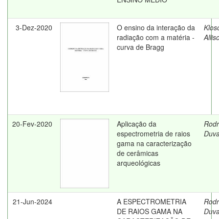
3-Dez-2020
O ensino da interação da
Klos
radiação com a matéria -
Allis
curva de Bragg
20-Fev-2020
Aplicação da
Rodr
espectrometria de raios
Duva
gama na caracterização
de cerâmicas
arqueológicas
21-Jun-2024
A ESPECTROMETRIA
Rodr
DE RAIOS GAMA NA
Duva