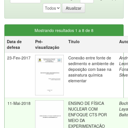
Mostrando resultados 1 a 8 de 8
Data de
Pré-
Título
Auto
defesa
visualização
23-Fev-2017
Conexão entre fonte de
Andr
sedimento e ambiente de
Leon
deposição com base na
Fons
assinatura química
Silve
elementar
11-Mai-2018
ENSINO DE FÍSICA
Boch
NUCLEAR COM
Laya
ENFOQUE CTS POR
Balt
MEIO DA
EXPERIMENTAÇÃO