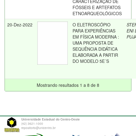
CARACTERIZAÇÃO DE
FÓSSEIS E ARTEFATOS
ETNOARQUEOLÓGICOS
20-Dez-2022
O ELETROSCÓPIO
STE
PARA EXPERIÊNCIAS
ENI
EM FÍSICA MODERNA :
PUJ
UMA PROPOSTA DE
SEQUÊNCIA DIDÁTICA
ELABORADA A PARTIR
DO MODELO 5E´S
Mostrando resultados 1 a 8 de 8
Universidade Estadual do Centro-Oeste
(42) 3621-1000
repositorio@unicentro.br