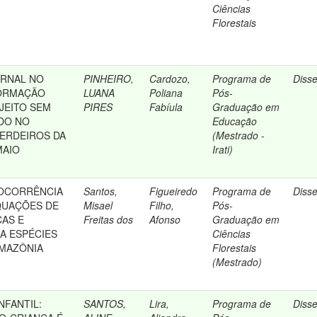
Ciências
Florestais
ERNAL NO
PINHEIRO,
Cardozo,
Programa de
Diss
ORMAÇÃO
LUANA
Poliana
Pós-
JEITO SEM
PIRES
Fabíula
Graduação em
DO NO
Educação
ERDEIROS DA
(Mestrado -
MAIO
Irati)
OCORRÊNCIA
Santos,
Figueiredo
Programa de
Diss
QUAÇÕES DE
Misael
Filho,
Pós-
AS E
Freitas dos
Afonso
Graduação em
RA ESPÉCIES
Ciências
AMAZÔNIA
Florestais
(Mestrado)
NFANTIL:
SANTOS,
Lira,
Programa de
Diss