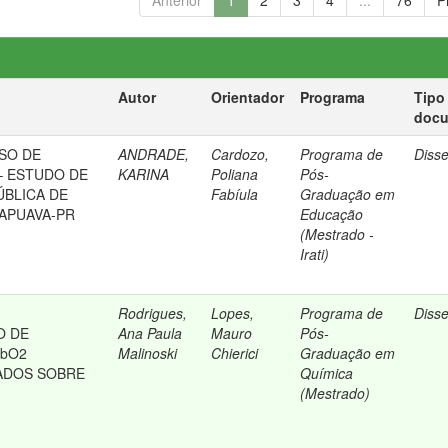
Anterior
1
2
3
4
...
76
P
Autor
Orientador
Programa
Tipo
doc
SO DE
ANDRADE,
Cardozo,
Programa de
Diss
– ESTUDO DE
KARINA
Poliana
Pós-
ÚBLICA DE
Fabíula
Graduação em
APUAVA-PR
Educação
(Mestrado -
Irati)
Rodrigues,
Lopes,
Programa de
Diss
O DE
Ana Paula
Mauro
Pós-
PbO2
Malinoski
Chierici
Graduação em
ADOS SOBRE
Química
(Mestrado)