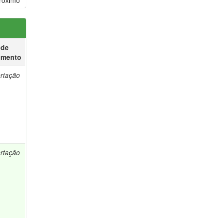
róximo
 de
umento
ertação
ertação