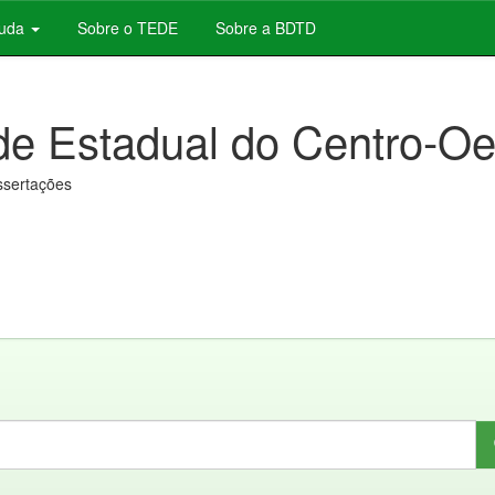
juda
Sobre o TEDE
Sobre a BDTD
de Estadual do Centro-Oe
issertações