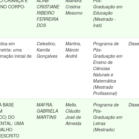
O-CRIANÇA É
ALINE
Aliandra
Pós-
NO CORPO-
CRISTIANE
Cristina
Graduação em
RIBEIRO
Mesomo
Educação
FERREIRA
(Mestrado -
DOS
Irati)
ática em
Celestino,
Martins,
Programa de
Diss
metria: uma
Kamila
Márcio
Pós-
mação inicial de
Gonçalves
André
Graduação em
Ensino de
Ciências
Naturais e
Matemática
(Mestrado
Profissional)
A BASE
MAFRA,
Mello,
Programa de
Diss
M
GABRIELA
Cláudio
Pós-
CC) DO
MARTINS
José de
Graduação em
NTAL: UMA
Almeida
Letras
BALHO
(Mestrado)
RESCRITO