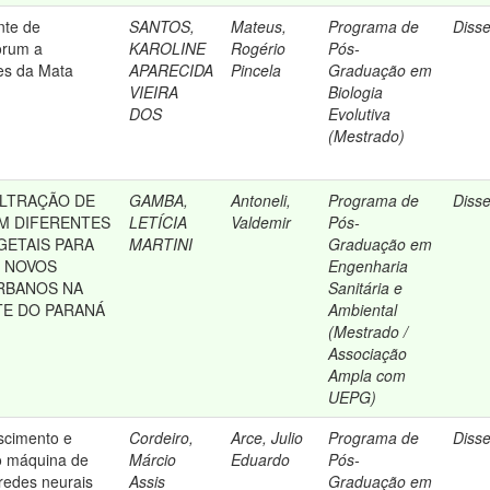
nte de
SANTOS,
Mateus,
Programa de
Diss
orum a
KAROLINE
Rogério
Pós-
es da Mata
APARECIDA
Pincela
Graduação em
VIEIRA
Biologia
DOS
Evolutiva
(Mestrado)
ILTRAÇÃO DE
GAMBA,
Antoneli,
Programa de
Diss
M DIFERENTES
LETÍCIA
Valdemir
Pós-
ETAIS PARA
MARTINI
Graduação em
E NOVOS
Engenharia
RBANOS NA
Sanitária e
TE DO PARANÁ
Ambiental
(Mestrado /
Associação
Ampla com
UEPG)
scimento e
Cordeiro,
Arce, Julio
Programa de
Diss
do máquina de
Márcio
Eduardo
Pós-
 redes neurais
Assis
Graduação em