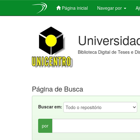
Página inicial
Navegar por
A
Skip
navigation
Universida
Biblioteca Digital de Teses e D
Página de Busca
Buscar em:
por